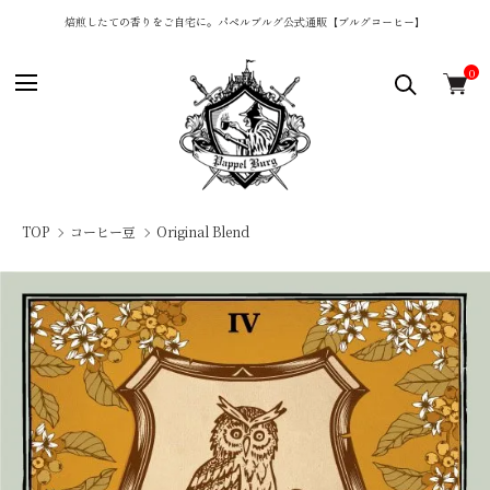
焙煎したての香りをご自宅に。パペルブルグ公式通販【ブルグコーヒー】
0
TOP
コーヒー豆
Original Blend