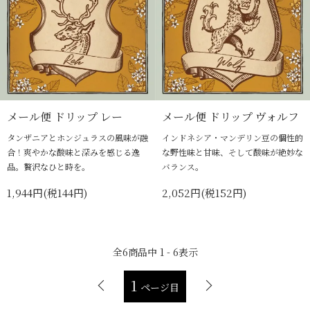
メール便 ドリップ レー
メール便 ドリップ ヴォルフ
タンザニアとホンジュラスの風味が融
インドネシア・マンデリン豆の個性的
合！爽やかな酸味と深みを感じる逸
な野性味と甘味、そして酸味が絶妙な
品。贅沢なひと時を。
バランス。
1,944円(税144円)
2,052円(税152円)
全
6
商品中
1 - 6
表示
1
ページ目