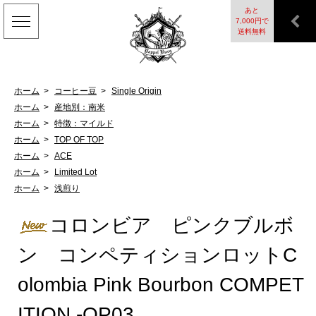
あと
7,000円で
カート
送料無料
ホーム
>
コーヒー豆
>
Single Origin
ホーム
>
産地別：南米
ホーム
>
特徴：マイルド
ホーム
>
TOP OF TOP
ホーム
>
ACE
ホーム
>
Limited Lot
ホーム
>
浅煎り
コロンビア ピンクブルボ
ン コンペティションロットC
olombia Pink Bourbon COMPET
ITION -QP03