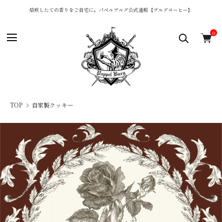
焙煎したての香りをご自宅に。パペルブルグ公式通販【ブルグコーヒー】
0
TOP
自家製クッキー