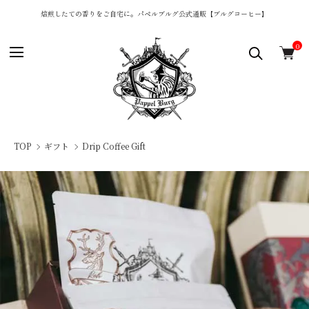
焙煎したての香りをご自宅に。パペルブルグ公式通販【ブルグコーヒー】
0
TOP
ギフト
Drip Coffee Gift