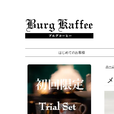
b
u
r
はじめてのお客様
g
-
ホー
k
a
f
f