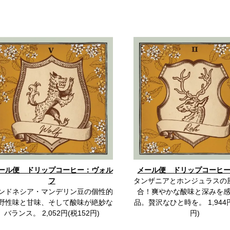
ール便 ドリップコーヒー：ヴォル
メール便 ドリップコーヒ
フ
タンザニアとホンジュラスの
ンドネシア・マンデリン豆の個性的
合！爽やかな酸味と深みを
野性味と甘味、そして酸味が絶妙な
品。贅沢なひと時を。 1,944円
バランス。 2,052円(税152円)
円)