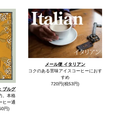
メール便 イタリアン
コクのある苦味アイスコーヒーにおす
すめ
720円(税53円)
：ブルグ
力。本格
ーヒー通
60円)