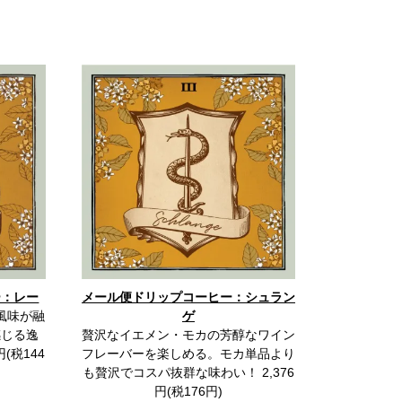
ー：レー
メール便ドリップコーヒー：シュラン
風味が融
ゲ
感じる逸
贅沢なイエメン・モカの芳醇なワイン
(税144
フレーバーを楽しめる。モカ単品より
も贅沢でコスパ抜群な味わい！ 2,376
円(税176円)