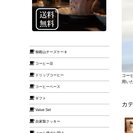
e
e
御殿山チーズケーキ
コーヒー豆
コー
ドリップコーヒー
用い
コーヒーベース
ギフト
カ
Value Set
自家製クッキー