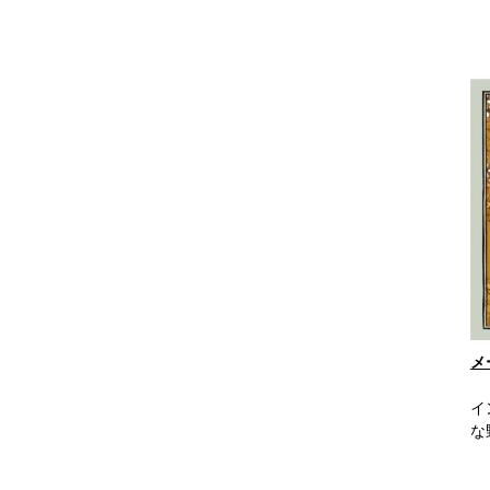
メ
イ
な